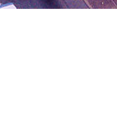
הטעויות
הנפוצות
עוברים
ביותר
בחיוך
ברכישת
דירה
ראשונה
4 חדרים + יח"ד
4 חדרים בשלום רב
מעבר דירה יכול
₪2,750,000
בהר"ן
להיות משימה לא
דירה ראשונה
₪4,000,000
פשוטה, אך עם תכנון
מלהיבה במיוחד כיוון
והכנה נכונים, זו
שהיא מסמלת
יכולה להיות גם
בכיכר העיר
התחלה חדשה
חוויה מרגשת ונטולת
ויציבות. אבל, יש
מתחים.
מצב שההתלהבות
הזו, היא הטעות
הראשונה?