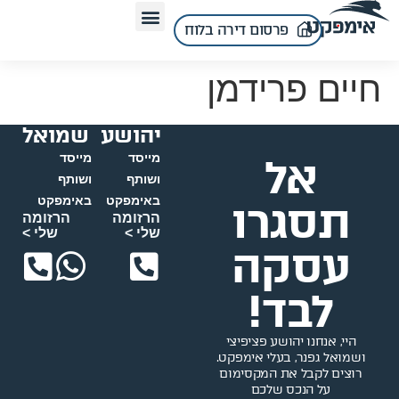
פרסום דירה בלוח
חיים פרידמן
יהושע
שמואל
אל
מייסד
מייסד
ושותף
ושותף
באימפקט
באימפקט
תסגרו
הרזומה
הרזומה
שלי >
שלי >
עסקה
לבד!
היי, אנחנו יהושע פציפיצי
ושמואל גפנר, בעלי אימפקט.
רוצים לקבל את המקסימום
על הנכס שלכם