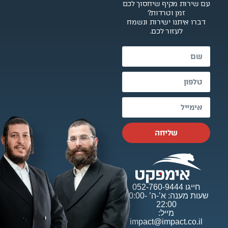
עם שירות מקיף שיחסוך לכם
זמן וטרדות?
דברו איתנו ישירות ונשמח
לעזור לכם.
שליחה
חייגו 052-760-9444
שעות מענה: א’-ה’ 10:00-
22:00
מייל:
impact@impact.co.il